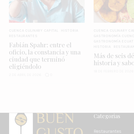
CUENCA CULINARY CAPITAL
HISTORIA
CUENCA CULINARY CA
RESTAURANTES
GASTRONOMÍA CUEN
GASTRONOMÍA ECUAT
Fabián Spahr: entre el
HISTORIA
RESTAURA
oficio, la constancia y una
Más de seis d
ciudad que terminó
historia y sa
eligiéndolo
18 DE FEBRERO DE 2026
2 DE ABRIL DE 2026
0
Categorias
Restaurantes