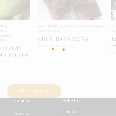
PITAL
DE NUESTROS AUTORES
GASTRONOMÍA
DE
CANA
ECUATORIANA
TE
ORIANA
CULTURA Y COCINA
L
NTES
t
écadas de
12 DE JUNIO DE 2025
0
bor cuencano
24
0
MÁS ARTÍCULOS
Enlaces
Boletín
Nombre
Artículos