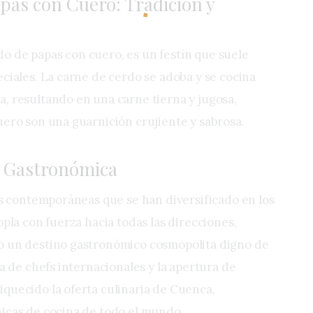
pas con Cuero: Tradición y
 de papas con cuero, es un festín que suele
ciales. La carne de cerdo se adoba y se cocina
, resultando en una carne tierna y jugosa,
uero son una guarnición crujiente y sabrosa.
n Gastronómica
nes contemporáneas que se han diversificado en los
opla con fuerza hacia todas las direcciones,
o un destino gastronómico cosmopolita digno de
da de chefs internacionales y la apertura de
quecido la oferta culinaria de Cuenca,
icas de cocina de todo el mundo.