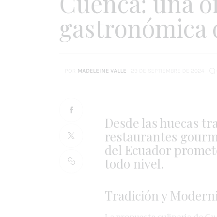
Cuenca: una o
gastronómica
POR
MADELEINE VALLE
29 DE SEPTIEMBRE DE 2024
Desde las huecas tr
restaurantes gourmet
del Ecuador promete
todo nivel.
Tradición y Modern
La propuesta culinaria de Cu