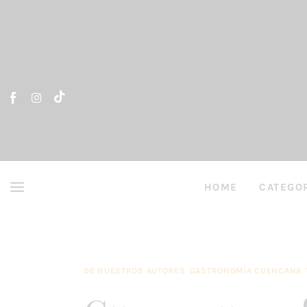
Home
Artículos
Entrevistas
Directorio y Autores
HOME
CATEGO
HOME
ARTÍCULO
DE NUESTROS AUTORES
GASTRONOMÍA CUENCANA