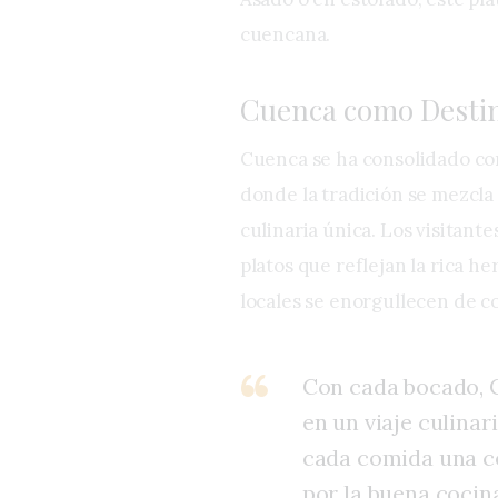
cuencana.
Cuenca como Desti
Cuenca se ha consolidado co
donde la tradición se mezcla
culinaria única. Los visitant
platos que reflejan la rica he
locales se enorgullecen de c
Con cada bocado, C
en un viaje culina
cada comida una cel
por la buena cocin