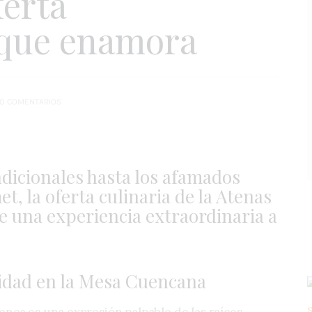
ferta
 que enamora
0
COMENTARIOS
adicionales hasta los afamados
, la oferta culinaria de la Atenas
 una experiencia extraordinaria a
idad en la Mesa Cuencana
enca es una expresión palpable de las raíces