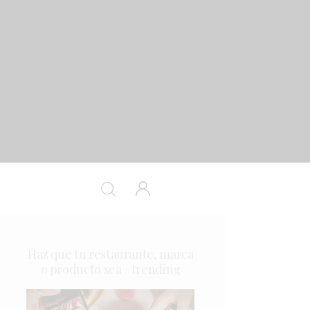
Haz que tu restaurante, marca
o producto sea #trending