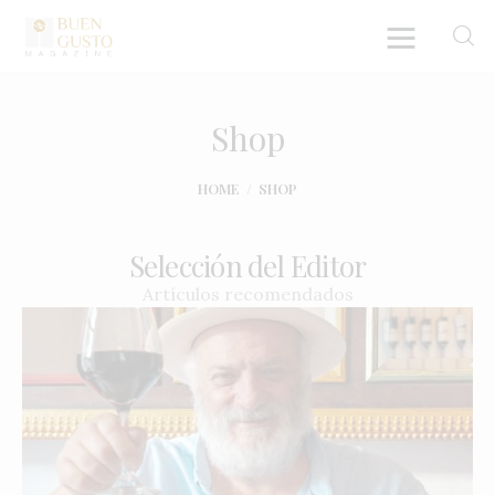
Shop
Home
HOME
SHOP
Artículos
Selección del Editor
Entrevistas
Artículos recomendados
Directorio y Autores