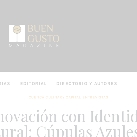
RIAS
EDITORIAL
DIRECTORIO Y AUTORES
CUENCA CULINARY CAPITAL
ENTREVISTAS
novación con Identi
OS
ENTREVISTAS
DIRECTORIO Y AUTORES
ural: Cúpulas Azule