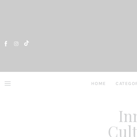
Home
Artículos
Entrevistas
Directorio y Autores
HOME
CATEGO
In
HOME
ARTÍCUL
Cult