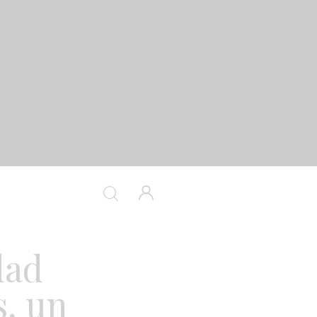
dad
s, un