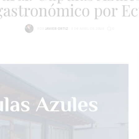
 gastronómico por E
POR
JAVIER ORTIZ
5 DE ABRIL DE 2025
0