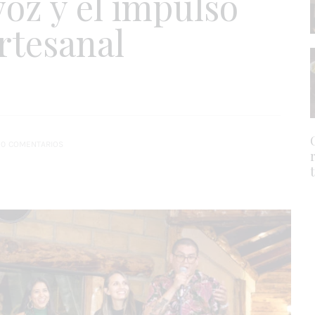
oz y el impulso
artesanal
0
COMENTARIOS