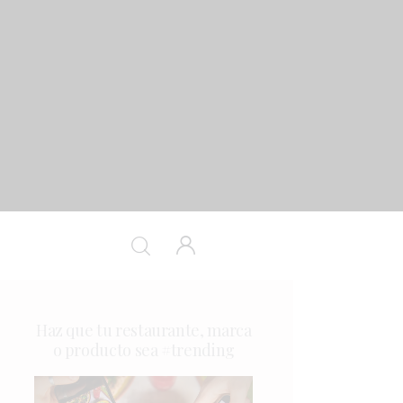
Haz que tu restaurante, marca
o producto sea #trending