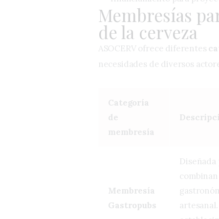
Membresías par
de la cerveza
ASOCERV ofrece diferentes
ca
necesidades de diversos actore
Categoría
de
Descripc
membresía
Diseñada 
combinan 
Membresía
gastronóm
Gastropubs
artesanal.