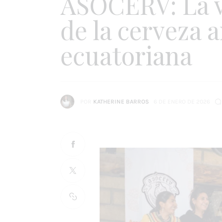
ASOCERV: La v
de la cerveza 
ecuatoriana
POR
KATHERINE BARROS
6 DE ENERO DE 2026