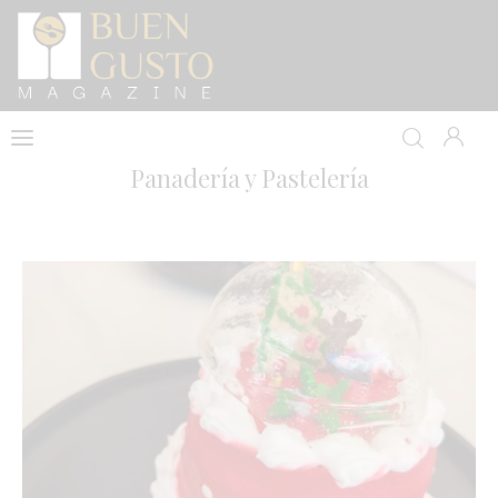
Home
Panadería y Pastelería
Artículos
Entrevistas
Directorio y Autores